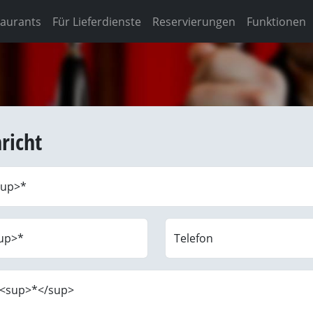
taurants
Für Lieferdienste
Reservierungen
Funktionen
richt
sup>
*
up>
*
Telefon
 <sup>*</sup>