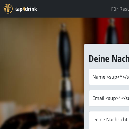
tap
4
drink
Für Res
Deine Nach
Name <sup>*</
Email <sup>*</s
Deine Nachricht