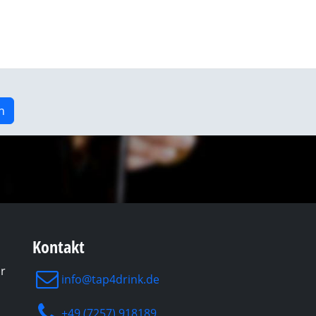
n
Kontakt
ür
info@tap4drink.de
+49 (7257) 918189