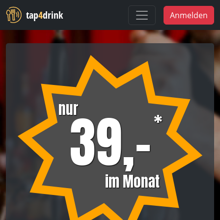
tap
4
drink
Anmelden
nur
39,-
*
im Monat