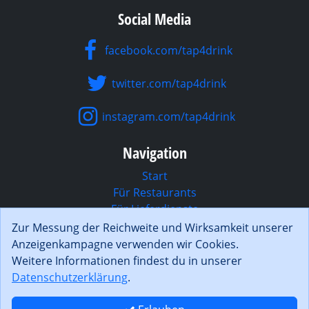
Social Media
facebook.com/tap4drink
twitter.com/tap4drink
instagram.com/tap4drink
Navigation
Start
Für Restaurants
Für Lieferdienste
Reservierungssystem
Zur Messung der Reichweite und Wirksamkeit unserer
Funktionen
Anzeigenkampagne verwenden wir Cookies.
Preise
Weitere Informationen findest du in unserer
Konto anlegen
Datenschutzerklärung
.
Fragen und Antworten
Blog